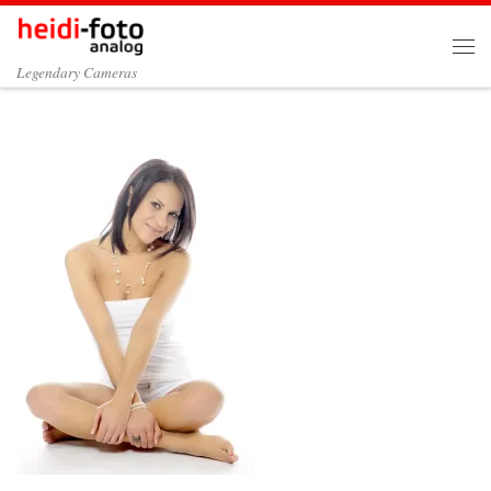
Zum Inhalt springen
Me
Legendary Cameras