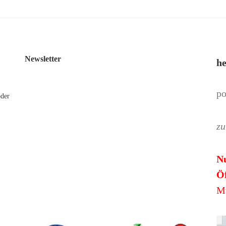
Newsletter
he
po
oder
zu
N
Öf
Mü