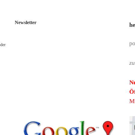
Newsletter
he
po
oder
zu
N
Öf
Mü