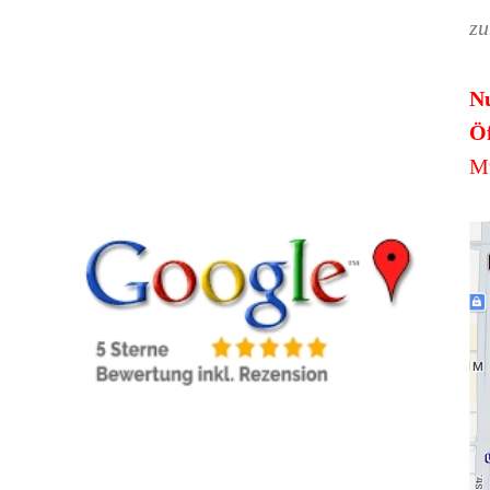
zu
N
Öf
Mü