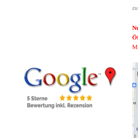
zu
N
Öf
Mü