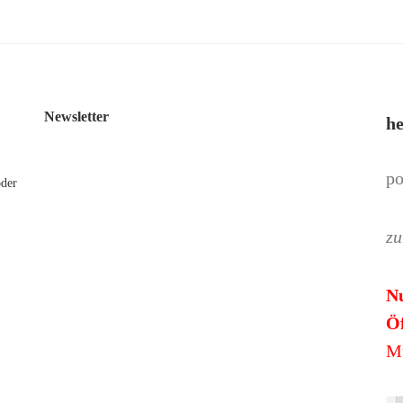
Newsletter
he
po
oder
zu
N
Öf
Mü