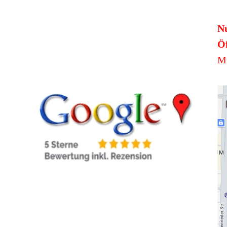
N
Öf
Mü