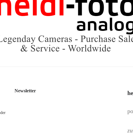
Newsletter
he
po
oder
zu