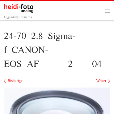
Zum Inhalt springen
Me
Legendary Cameras
24-70_2.8_Sigma-
f_CANON-
EOS_AF______2____04
Bilder Navigation
Bisherige
Weiter