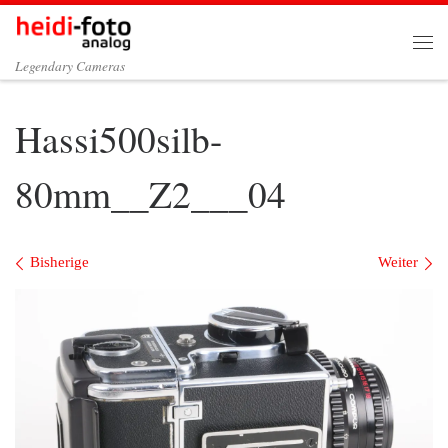
Zum Inhalt springen
Me
Legendary Cameras
Hassi500silb-
80mm__Z2___04
Bilder Navigation
Bisherige
Weiter