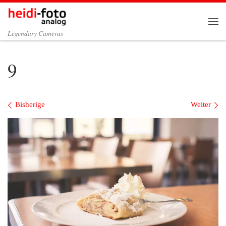
Zum Inhalt springen
Me
Legendary Cameras
9
Bilder Navigation
Bisherige
Weiter