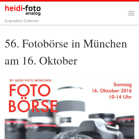
Zum Inhalt springen
Me
Legendary Cameras
56. Fotobörse in München
am 16. Oktober