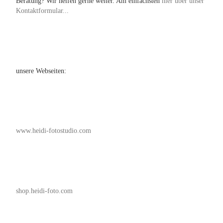
Beratung? Wir helfen gerne weiter. Am einfachsten
hier über unser
Kontaktformular...
unsere Webseiten:
www.heidi-fotostudio.com
shop.heidi-foto.com