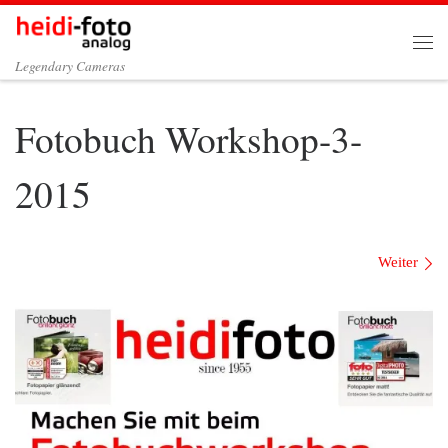
Zum Inhalt springen
Me
Legendary Cameras
Fotobuch Workshop-3-
2015
Bilder Navigation
Weiter